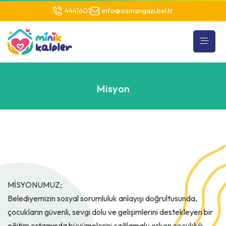
4441601
info@osmangazi.bel.tr
Misyon
MİSYONUMUZ;
Belediyemizin sosyal sorumluluk anlayışı doğrultusunda,
çocukların güvenli, sevgi dolu ve gelişimlerini destekleyen bir
eğitim ortamında büyümelerini sağlamak; erken çocukluk